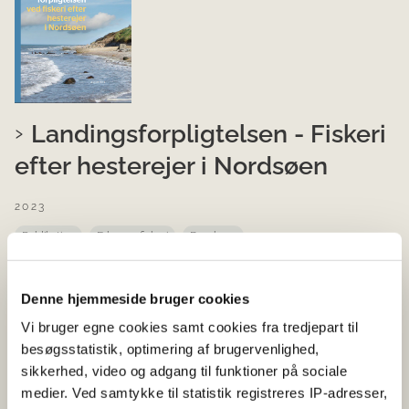
Landingsforpligtelsen - Fiskeri
efter hesterejer i Nordsøen
2023
Publikation
Erhvervsfiskeri
Brochure
I denne brochure kan du læse om undtagelser fra
landingsforpligtelsen ved fiskeri efter dybvandsrejer i
Denne hjemmeside bruger cookies
EU-farvande i Nordsøen, Skagerrak og Kattegat.
Vi bruger egne cookies samt cookies fra tredjepart til
besøgsstatistik, optimering af brugervenlighed,
sikkerhed, video og adgang til funktioner på sociale
medier. Ved samtykke til statistik registreres IP-adresser,