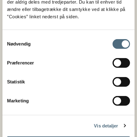
der aldrig deles med tredjeparter. Du kan til enhver tid
ændre eller tilbagetrække dit samtykke ved at klikke på
”Cookies” linket nederst på siden.
Samtykkevalg
Landingsforpligtelsen - fiskeri
Nødvendig
med trawl i Skagerrak og
Præferencer
Kattegat
2023
Statistik
Publikation
Erhvervsfiskeri
Brochure
I denne brochure kan du læse om undtagelser fra
Marketing
landingsforpligtelsen ved fiskeri efter dybvandsrejer i
EU-farvande i Nordsøen, Skagerrak og Kattegat.
Vis detaljer