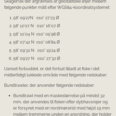
Skagerrak der afgrænses af geodætiske linjer mellem
følgende punkter målt efter WGS84-koordinatsystemet:
58° 09’27N 010° 27’23 Ø
58° 12’07 N 010° 16’07 Ø
58° 10’04 N 010° 05’98 Ø
58° 07’42 N 010° 08’84 Ø
58° 09’32 N 010° 19’24 Ø
58° 09’27 N 010° 27’32 Ø
Uanset forbuddet, er det fortsat tilladt at fiske i det
midlertidigt lukkede område med følgende redskaber:
Bundtrawler, der anvender følgende redskaber:
Bundtrawl med en maskestørrelse på mindst 32
mm, der anvendes til fiskeri efter dybhavsrejer og
er forsynet med en nordmørerist med højst 19 mm
mellem tremmerne unden en anordning, der holder