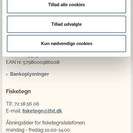
Nyropsgade 30
Tillad alle cookies
1780 København V
Tlf.: 72 18 56 00
Tillad udvalgte
E-mail:
email@fvst.dk
Åbningstider:
mandag - fredag 08.30-14.00
Kun nødvendige cookies
CVR nr. 62534516
EAN nr. 5798000986008
Bankoplysninger
Fisketegn
Tlf.: 72 18 56 06
E-mail:
fisketegn@lfst.dk
Åbningstider for fisketegnstelefonen:
mandag - fredag 10.00-14.00