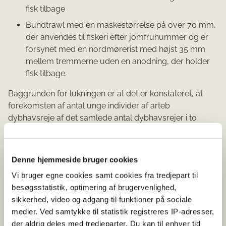
fisk tilbage
Bundtrawl med en maskestørrelse på over 70 mm,
der anvendes til fiskeri efter jomfruhummer og er
forsynet med en nordmørerist med højst 35 mm
mellem tremmerne uden en anodning, der holder
fisk tilbage.
Baggrunden for lukningen er at det er konstateret, at
forekomsten af antal unge individer af arteb
dybhavsreje af det samlede antal dybhavsrejer i to
stikprøver overskrider det tilladte niveau jfr.
Kommissionens delegerende forodning (EU) 2021/2019
af 1. oktober 2019 om supplerende regler til Europa-
Denne hjemmeside bruger cookies
Parlamentets og Rådets forordning (EU) 1241/2019 for
Vi bruger egne cookies samt cookies fra tredjepart til
så vidt angår de næremere bestemmelser for
besøgsstatistik, optimering af brugervenlighed,
gennemførelsen af realtidslukninger af fiskeriet efter
sikkerhed, video og adgang til funktioner på sociale
dybhavsrejer i Skagerrak, som ændret.
medier. Ved samtykke til statistik registreres IP-adresser,
Denne meddelelse er udsendt efter reglerne i
der aldrig deles med tredjeparter. Du kan til enhver tid