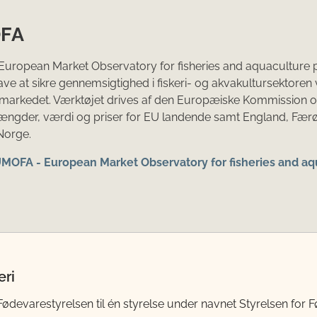
OFA
uropean Market Observatory for fisheries and aquaculture 
gave at sikre gennemsigtighed i fiskeri- og akvakultursektoren 
markedet. Værktøjet drives af den Europæiske Kommission o
mængder, værdi og priser for EU landende samt England, Fær
Norge.
EUMOFA - European Market Observatory for fisheries and a
eri
evarestyrelsen til én styrelse under navnet Styrelsen for Fø