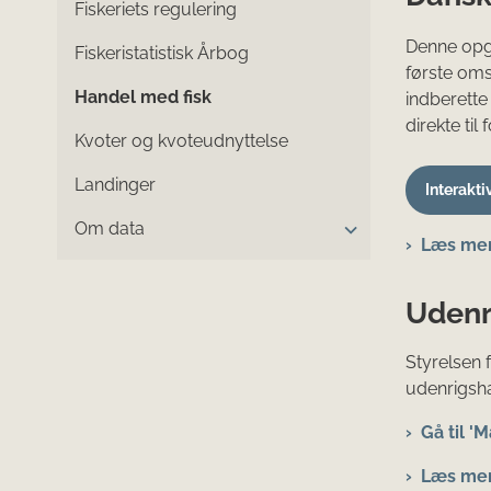
Fiskeriets regulering
Denne opgø
Fiskeristatistisk Årbog
første oms
Handel med fisk
indberette 
direkte til
Kvoter og kvoteudnyttelse
Landinger
Interakti
Om data
Læs mer
Udenr
Styrelsen 
udenrigsha
Gå til '
Læs mer