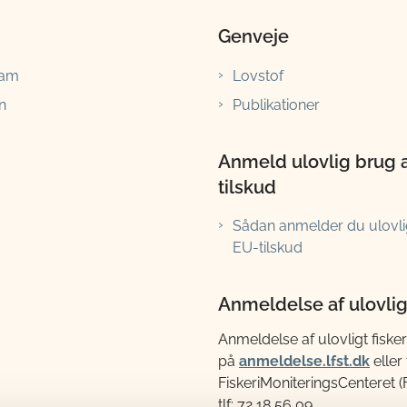
Genveje
ram
Lovstof
n
Publikationer
Anmeld ulovlig brug 
tilskud
Sådan anmelder du ulovli
EU-tilskud
Anmeldelse af ulovligt
Anmeldelse af ulovligt fisker
på
anmeldelse.lfst.dk
eller t
FiskeriMoniteringsCenteret 
tlf: 72 18 56 09