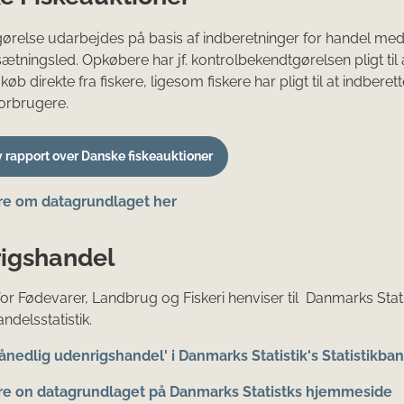
relse udarbejdes på basis af indberetninger for handel med f
ætningsled. Opkøbere har jf. kontrolbekendtgørelsen pligt til 
køb direkte fra fiskere, ligesom fiskere har pligt til at indberet
 forbrugere.
v rapport over Danske fiskeauktioner
e om datagrundlaget her
igshandel
for Fødevarer, Landbrug og Fiskeri henviser til
Danmarks Stati
ndelsstatistik.
Månedlig udenrigshandel' i Danmarks Statistik's Statistikba
e on datagrundlaget på Danmarks Statistks hjemmeside