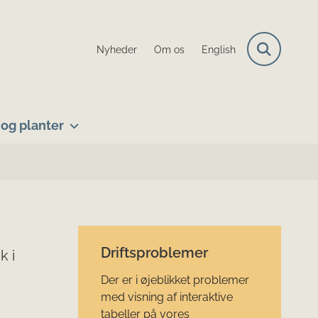
Nyheder
Om os
English
og planter
Driftsproblemer
k i
Der er i øjeblikket problemer
med visning af interaktive
tabeller på vores