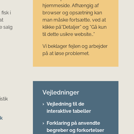
hjemmeside. Afhængig af
isk i
browser og opsætning kan
at
man måske fortsætte, ved at
te salg
klikke på”Detaljer” og ”Gå kun
til dette usikre website…”
Vi beklager fejlen og arbejder
på at løse problemet.
Vejledninger
stik
Vejledning til de
interaktive tabeller
nk
Forklaring på anvendte
begreber og forkortelser