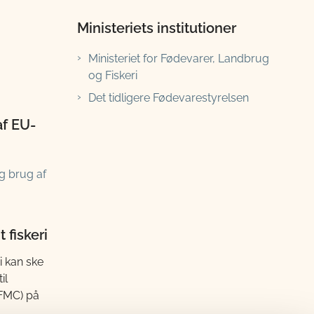
Ministeriets institutioner
Ministeriet for Fødevarer, Landbrug
og Fiskeri
Det tidligere Fødevarestyrelsen
af EU-
g brug af
 fiskeri
i kan ske
il
(FMC) på