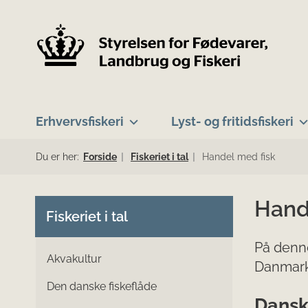
Erhvervsfiskeri
Lyst- og fritidsfiskeri
Du er her:
Forside
Fiskeriet i tal
Handel med fisk
Hand
Fiskeriet i tal
På denne
Akvakultur
Danmark
Den danske fiskeflåde
Dansk