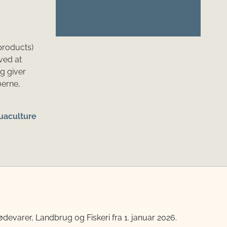
products)
ved at
g giver
øerne,
quaculture
devarer, Landbrug og Fiskeri fra 1. januar 2026.