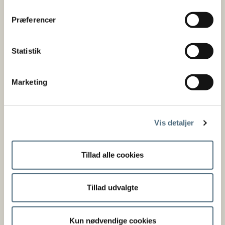
navnet Styrelsen for Fødevarer, Landbrug og Fiskeri fra
1. januar 2026.
Præferencer
Kontakt
Statistik
Styrelsen for Fødevarer, Landbrug og Fiskeri
Nyropsgade 30
Marketing
1780 København V
Tlf.: 72 18 56 00
E-mail:
email@fvst.dk
Vis detaljer
Åbningstider:
mandag - fredag 08.30-14.00
Tillad alle cookies
CVR nr. 62534516
EAN nr. 5798000986008
Tillad udvalgte
Bankoplysninger
Kun nødvendige cookies
Fisketegn