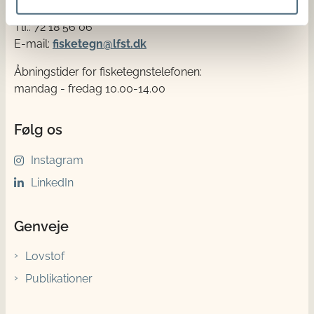
Tlf.: 72 18 56 06
E-mail:
fisketegn@lfst.dk
Åbningstider for fisketegnstelefonen:
mandag - fredag 10.00-14.00
Følg os
Instagram
LinkedIn
Genveje
Lovstof
Publikationer