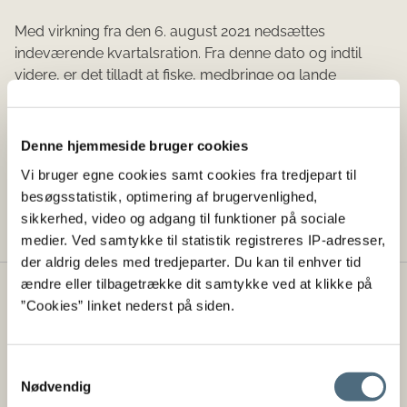
Med virkning fra den 6. august 2021 nedsættes
indeværende kvartalsration. Fra denne dato og indtil
videre, er det tilladt at fiske, medbringe og lande
følgende mængder torsk pr. kvartal:
Fartøjer under 6 meter - 1.475 kg.
Denne hjemmeside bruger cookies
Fartøjer på 6 meter og under 9 meter – 2.950 kg.
Vi bruger egne cookies samt cookies fra tredjepart til
besøgsstatistik, optimering af brugervenlighed,
Fartøjer på 9 meter og derover – 4.625 kg.
sikkerhed, video og adgang til funktioner på sociale
medier. Ved samtykke til statistik registreres IP-adresser,
der aldrig deles med tredjeparter. Du kan til enhver tid
ændre eller tilbagetrække dit samtykke ved at klikke på
Styrelsen for Fødevarer, Landbrug og
”Cookies” linket nederst på siden.
Fiskeri
Landbrugs- og Fiskeristyrelsen er lagt sammen med
Samtykkevalg
Fødevarestyrelsen til én styrelse under
Nødvendig