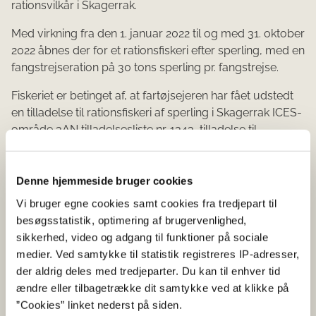
rationsvilkår i Skagerrak.
Med virkning fra den 1. januar 2022 til og med 31. oktober
2022 åbnes der for et rationsfiskeri efter sperling, med en
fangstrejseration på 30 tons sperling pr. fangstrejse.
Fiskeriet er betinget af, at fartøjsejeren har fået udstedt
en tilladelse til rationsfiskeri af sperling i Skagerrak ICES-
område 3AN tilladelsesliste nr. 1343, tilladelse til
industrifiskeri i alle farvande tilladelsesliste nr. 99 samt
tilladelsesliste nr. 9900 særlig tilladelse til industrifiskeri i
Skagerrak og Kattegat.
Denne hjemmeside bruger cookies
Vi bruger egne cookies samt cookies fra tredjepart til
I tilladelsesperioden må der med fartøjet ikke udøves
besøgsstatistik, optimering af brugervenlighed,
fiskeri uden for Skagerrak ICES-område 3AN.
sikkerhed, video og adgang til funktioner på sociale
medier. Ved samtykke til statistik registreres IP-adresser,
Ansøgning
der aldrig deles med tredjeparter. Du kan til enhver tid
ændre eller tilbagetrække dit samtykke ved at klikke på
Ansøgning om tilladelse til fiskeri af sperling i Nordsøen
”Cookies” linket nederst på siden.