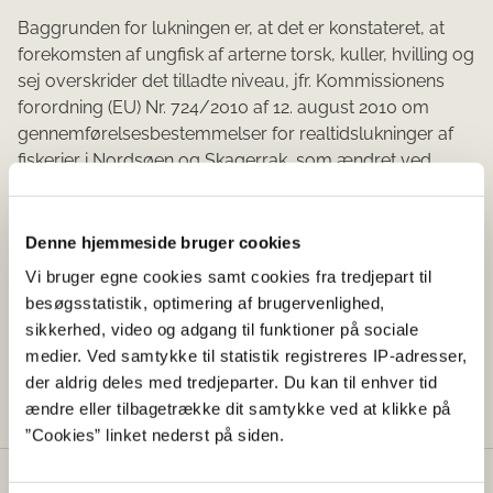
Baggrunden for lukningen er, at det er konstateret, at
forekomsten af ungfisk af arterne torsk, kuller, hvilling og
sej overskrider det tilladte niveau, jfr. Kommissionens
forordning (EU) Nr. 724/2010 af 12. august 2010 om
gennemførelsesbestemmelser for realtidslukninger af
fiskerier i Nordsøen og Skagerrak, som ændret ved
Kommissionens forordning (EU) nr. 783/2011 af 5. august
2011.
Denne hjemmeside bruger cookies
Denne meddelelse er udstedt i medfør af § 17 i
Vi bruger egne cookies samt cookies fra tredjepart til
bekendtgørelse nr. 1586 af 22. december 2022 om
besøgsstatistik, optimering af brugervenlighed,
regulering af fiskeriet.
sikkerhed, video og adgang til funktioner på sociale
Meddelelsen træder i kraft den 24. maj 2023 og er
medier. Ved samtykke til statistik registreres IP-adresser,
gældende til og med den 13. juni 2023.
der aldrig deles med tredjeparter. Du kan til enhver tid
ændre eller tilbagetrække dit samtykke ved at klikke på
”Cookies” linket nederst på siden.