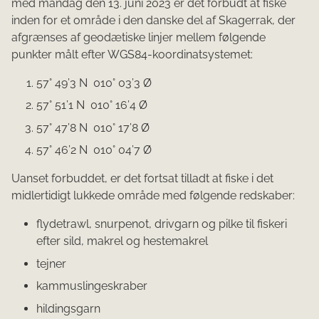
med mandag den 13. juni 2023 er det forbudt at fiske
inden for et område i den danske del af Skagerrak, der
afgrænses af geodætiske linjer mellem følgende
punkter målt efter WGS84-koordinatsystemet:
57° 49’3 N 010° 03’3 Ø
57° 51’1 N 010° 16’4 Ø
57° 47’8 N 010° 17’8 Ø
57° 46’2 N 010° 04’7 Ø
Uanset forbuddet, er det fortsat tilladt at fiske i det
midlertidigt lukkede område med følgende redskaber:
flydetrawl, snurpenot, drivgarn og pilke til fiskeri
efter sild, makrel og hestemakrel
tejner
kammuslingeskraber
hildingsgarn