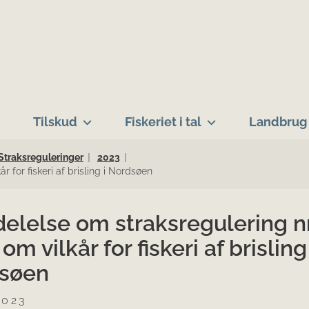
Tilskud
Fiskeriet i tal
Landbrug 
Straksreguleringer
2023
 for fiskeri af brisling i Nordsøen
lelse om straksregulering nr.
om vilkår for fiskeri af brisling 
søen
2023