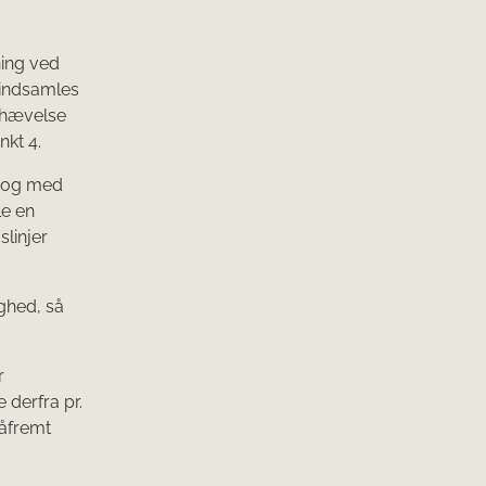
ning ved
, indsamles
phævelse
nkt 4.
il og med
le en
slinjer
ighed, så
r
 derfra pr.
såfremt