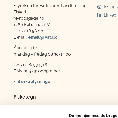
Styrelsen for Fødevarer, Landbrug og
Instag
Fiskeri
LinkedI
Nyropsgade 30
1780 København V
Tlf.: 72 18 56 00
E-mail:
email@fvst.dk
Åbningstider:
mandag - fredag 08.30-14.00
CVR nr. 62534516
EAN nr. 5798000986008
Bankoplysninger
Fisketegn
Tlf.: 72 18 56 06
E-mail:
fisketegn@lfst.dk
Denne hjemmeside bruger