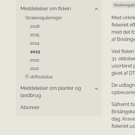
Straksregule
Meddelelser om fiskeri
Med virkni
Straksreguleringer
fiskeriet e
2026
med det f
2025
af Brisling
2024
Ved fiskeri
2023
31. oktober
2022
usorteret 
2021
givet af D
IT-driftsstatus
De udtagne
Meddelelser om planter og
opbevares 
landbrug
Såfremt fa
Abonner
Brislingeka
dag. Krave
fiskeriet 