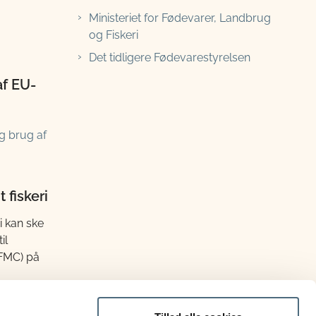
Ministeriet for Fødevarer, Landbrug
og Fiskeri
Det tidligere Fødevarestyrelsen
af EU-
g brug af
 fiskeri
i kan ske
il
(FMC) på