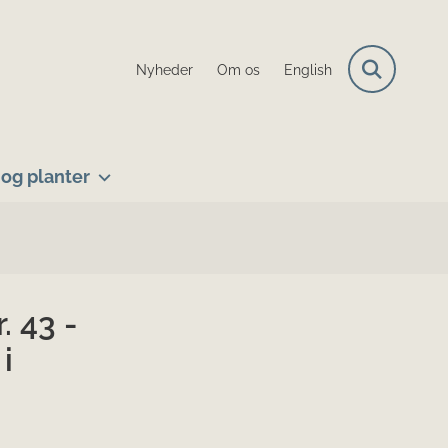
Nyheder
Om os
English
og planter
 43 -
i