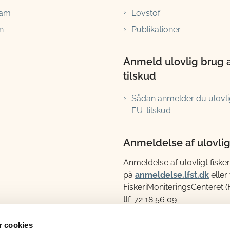
ram
Lovstof
n
Publikationer
Anmeld ulovlig brug 
tilskud
Sådan anmelder du ulovli
EU-tilskud
Anmeldelse af ulovligt
Anmeldelse af ulovligt fisker
på
anmeldelse.lfst.dk
eller t
FiskeriMoniteringsCenteret 
tlf: 72 18 56 09
 cookies