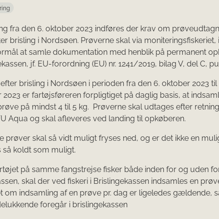
ring
ng fra den 6. oktober 2023 indføres der krav om prøveudtag
fter brisling i Nordsøen. Prøverne skal via moniteringsfiskeriet
ormål at samle dokumentation med henblik på permanent o
ekassen, jf. EU-forordning (EU) nr. 1241/2019, bilag V, del C, pu
 efter brisling i Nordsøen i perioden fra den 6. oktober 2023 t
 2023 er fartøjsføreren forpligtiget på daglig basis, at indsam
prøve på mindst 4 til 5 kg. Prøverne skal udtages efter retning
TU Aqua og skal afleveres ved landing til opkøberen.
 prøver skal så vidt muligt fryses ned, og er det ikke en mul
så koldt som muligt.
rtøjet på samme fangstrejse fisker både inden for og uden fo
ssen, skal der ved fiskeri i Brislingekassen indsamles en prøve
t om indsamling af en prøve pr. dag er ligeledes gældende, 
udelukkende foregår i brislingekassen