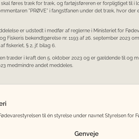
al føres træk for træk, og fartøjsføreren er forpligtiget til i
 kommentaren ”PRØVE” i fangstfanen under det træk, hvor der 
elelse er udstedt i medfør af reglerne i Ministeriet for Fødev
g Fiskeris bekendtgørelse nr. 1193 af 26. september 2023 o
f fiskeriet, § 2, jf. bilag 6.
n træder i kraft den 5. oktober 2023 og er gældende til og m
023 medmindre andet meddeles.
eri
evarestyrelsen til én styrelse under navnet Styrelsen for Fø
Genveje