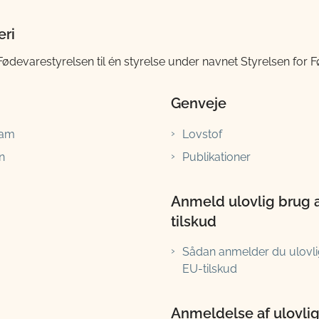
eri
evarestyrelsen til én styrelse under navnet Styrelsen for Fø
Genveje
ram
Lovstof
n
Publikationer
Anmeld ulovlig brug 
tilskud
Sådan anmelder du ulovli
EU-tilskud
Anmeldelse af ulovligt