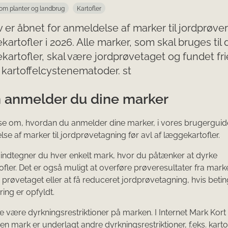
om planter og landbrug
Kartofler
v er åbnet for anmeldelse af marker til jordprøver 
kartofler i 2026. Alle marker, som skal bruges til
kartofler, skal være jordprøvetaget og fundet fri
kartoffelcystenematoder. st
 anmelder du dine marker
e om, hvordan du anmelder dine marker, i vores brugerguid
lse af marker til jordprøvetagning før avl af læggekartofler.
v indtegner du hver enkelt mark, hvor du påtænker at dyrke
fler. Det er også muligt at overføre prøveresultater fra mark
er prøvetaget eller at få reduceret jordprøvetagning, hvis beti
ring er opfyldt.
e være dyrkningsrestriktioner på marken. I Internet Mark Kort
en mark er underlagt andre dyrkningsrestriktioner, f.eks. karto