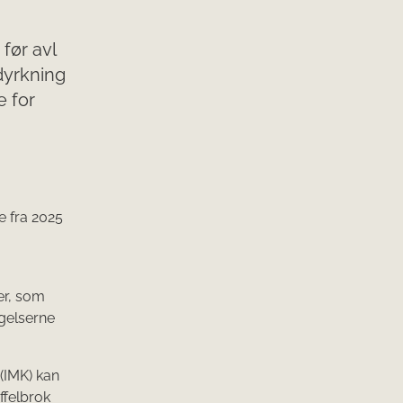
før avl
 dyrkning
e for
e fra 2025
er, som
ngelserne
 (IMK) kan
ffelbrok