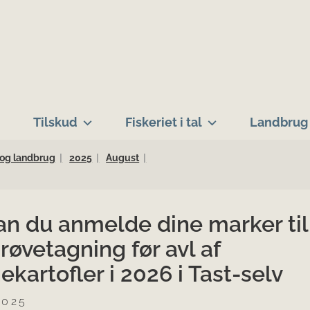
Tilskud
Fiskeriet i tal
Landbrug 
 og landbrug
2025
August
an du anmelde dine marker til
røvetagning før avl af
kartofler i 2026 i Tast-selv
2025