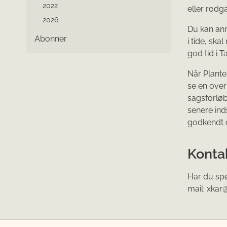
2022
eller rodg
2026
Du kan anm
Abonner
i tide, ska
god tid i T
Når Plante
se en overs
sagsforløb
senere ind
godkendt 
Konta
Har du spø
mail: xkar@