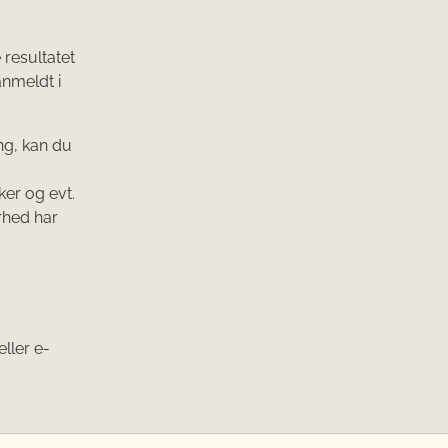
resultatet
anmeldt i
ng, kan du
ker og evt.
rhed har
ller e-