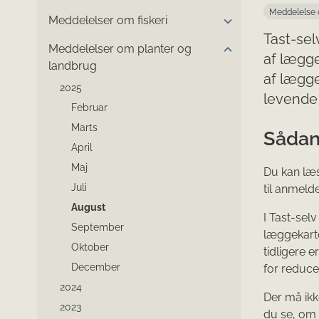
Meddelelse 
Meddelelser om fiskeri
Tast-sel
Meddelelser om planter og
af lægge
landbrug
af lægge
2025
levende 
Februar
Marts
Sådan
April
Maj
Du kan læs
Juli
til anmelde
August
I Tast-sel
September
læggekarto
Oktober
tidligere 
December
for reduce
2024
Der må ikk
2023
du se, om 