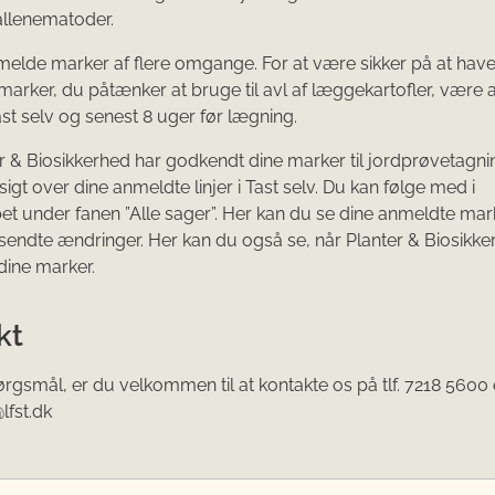
allenematoder.
elde marker af flere omgange. For at være sikker på at have 
l marker, du påtænker at bruge til avl af læggekartofler, være 
ast selv og senest 8 uger før lægning.
r & Biosikkerhed har godkendt dine marker til jordprøvetagni
igt over dine anmeldte linjer i Tast selv. Du kan følge med i
et under fanen ”Alle sager”. Her kan du se dine anmeldte mar
sendte ændringer. Her kan du også se, når Planter & Biosikke
dine marker.
kt
rgsmål, er du velkommen til at kontakte os på tlf. 7218 5600 e
lfst.dk