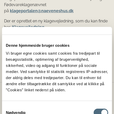
Fødevareklagenævnet
på
klageportalen@naeveneshus.dk
Der er oprettet en ny klagevejledning, som du kan finde
her:
Klagevejledning
Kontakt
Denne hjemmeside bruger cookies
Vi bruger egne cookies samt cookies fra tredjepart til
Ved spørgsmål kan Fiskeristyrelsen kontaktes på
besøgsstatistik, optimering af brugervenlighed,
telefonnummer: 72 18 56 00 eller
sikkerhed, video og adgang til funktioner på sociale
på
mail@fiskeristyrelsen.dk
medier. Ved samtykke til statistik registreres IP-adresser,
der aldrig deles med tredjeparter. Du kan til enhver tid
ændre eller tilbagetrække dit samtykke ved at klikke på
”Cookies” linket nederst på siden.
Styrelsen for Fødevarer, Landbrug og
Fiskeri
Samtykkevalg
Landbrugs- og Fiskeristyrelsen er lagt sammen med
Nødvendig