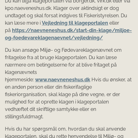
Du kan tilgå klageportalen via borger.dk, virk.dk eller via
kpo.naeveneshus.dk. Klager over aktindsigt er dog
undtaget og skal forsat indgives til Fiskeristyrelsen. Du
kan læse mere i
Vejledning til klageportalen
eller
på
https://naevneneshus.dk/start-din-klage/miljoe-
og-foedevareklagenaevnet/vejledning/
Du kan ansøge Miljø- og Fødevareklagenævnet om
fritagelse fra at bruge klageportalen. Du kan læse
nærmere om betingelserne for at blive fritaget på
klagenævnets
hjemmeside:
www.naevneneshus.dk
Hvis du ønsker, at
en anden person eller din fiskerifaglige
fiskeriorganisation, skal klage på dine vegne, er der
mulighed for at oprette klagen i klageportalen
vedhæftet dit skriftlige samtykke eller en
stillingsfuldmagt.
Hvis du har spørgsmål om, hvordan du skal anvende
klageportalen, skal du rette henvendelse til Miljø- og