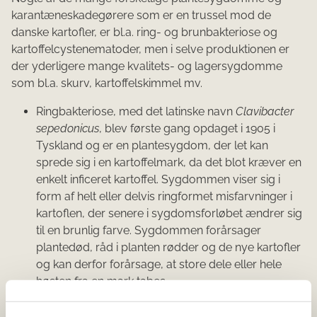
karantæneskadegørere som er en trussel mod de
danske kartofler, er bl.a. ring- og brunbakteriose og
kartoffelcystenematoder, men i selve produktionen er
der yderligere mange kvalitets- og lagersygdomme
som bl.a. skurv, kartoffelskimmel mv.
Ringbakteriose, med det latinske navn
Clavibacter
sepedonicus
, blev første gang opdaget i 1905 i
Tyskland og er en plantesygdom, der let kan
sprede sig i en kartoffelmark, da det blot kræver en
enkelt inficeret kartoffel. Sygdommen viser sig i
form af helt eller delvis ringformet misfarvninger i
kartoflen, der senere i sygdomsforløbet ændrer sig
til en brunlig farve. Sygdommen forårsager
plantedød, råd i planten rødder og de nye kartofler
og kan derfor forårsage, at store dele eller hele
høsten fra en mark tabes.
Kartoffelcystenematoder, med det latinske navn