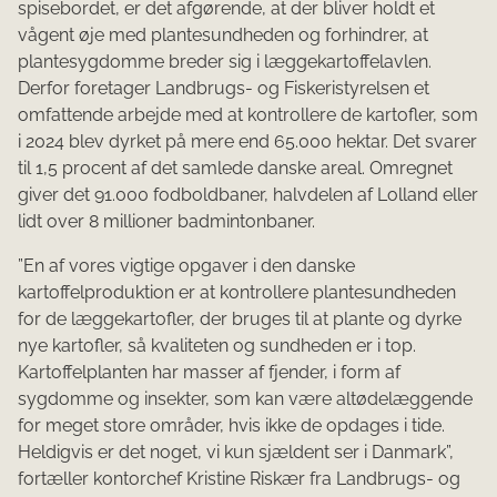
spisebordet, er det afgørende, at der bliver holdt et
vågent øje med plantesundheden og forhindrer, at
plantesygdomme breder sig i læggekartoffelavlen.
Derfor foretager Landbrugs- og Fiskeristyrelsen et
omfattende arbejde med at kontrollere de kartofler, som
i 2024 blev dyrket på mere end 65.000 hektar. Det svarer
til 1,5 procent af det samlede danske areal. Omregnet
giver det 91.000 fodboldbaner, halvdelen af Lolland eller
lidt over 8 millioner badmintonbaner.
”En af vores vigtige opgaver i den danske
kartoffelproduktion er at kontrollere plantesundheden
for de læggekartofler, der bruges til at plante og dyrke
nye kartofler, så kvaliteten og sundheden er i top.
Kartoffelplanten har masser af fjender, i form af
sygdomme og insekter, som kan være altødelæggende
for meget store områder, hvis ikke de opdages i tide.
Heldigvis er det noget, vi kun sjældent ser i Danmark”,
fortæller kontorchef Kristine Riskær fra Landbrugs- og