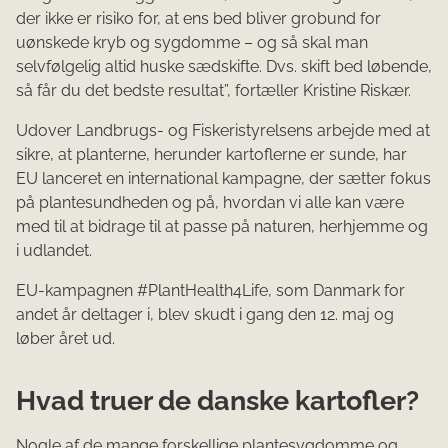
der ikke er risiko for, at ens bed bliver grobund for
uønskede kryb og sygdomme – og så skal man
selvfølgelig altid huske sædskifte. Dvs. skift bed løbende,
så får du det bedste resultat”, fortæller Kristine Riskær.
Udover Landbrugs- og Fiskeristyrelsens arbejde med at
sikre, at planterne, herunder kartoflerne er sunde, har
EU lanceret en international kampagne, der sætter fokus
på plantesundheden og på, hvordan vi alle kan være
med til at bidrage til at passe på naturen, herhjemme og
i udlandet.
EU-kampagnen #PlantHealth4Life, som Danmark for
andet år deltager i, blev skudt i gang den 12. maj og
løber året ud.
Hvad truer de danske kartofler?
Nogle af de mange forskellige plantesygdomme og