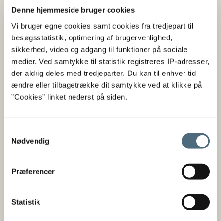
Globodera rostochiensis
og
Globodera pallida
,
Denne hjemmeside bruger cookies
kaldes også for kartoffelål, har været en kendt siden
Vi bruger egne cookies samt cookies fra tredjepart til
1928. Angreb af kartoffelcystenematoder sker i
besøgsstatistik, optimering af brugervenlighed,
jorden og kan ses på kartoffelplanterne ved, at
sikkerhed, video og adgang til funktioner på sociale
planternes top ændrer farve og vokser
medier. Ved samtykke til statistik registreres IP-adresser,
langsommere, hvilket fører til et kraftigt udbytte
der aldrig deles med tredjeparter. Du kan til enhver tid
fald. Over tid vil der dannes små hvide cyster på
ændre eller tilbagetrække dit samtykke ved at klikke på
planternes rødder, der senere løsriver sig og skifter
”Cookies” linket nederst på siden.
farve fra først en gul eller rød farve og til sidst en
mere brun farve. Cysterne, der indeholder æg med
nye nematoder, som de små orme kaldes, kan
Samtykkevalg
overleve i jorden i mellem 10 til 20 år, og kan derfor
Nødvendig
medføre angreb på en kartoffelmark i mange år. Der
findes ingen kemiske bekæmpelsesmidler af dem,
dog findes der bl.a. resistente kartoffelsorter, som
Præferencer
kan forhindre nematoderne i at sprede sig
yderligere.
Statistik
Der er anmeldelsespligt til Landbrugs- og