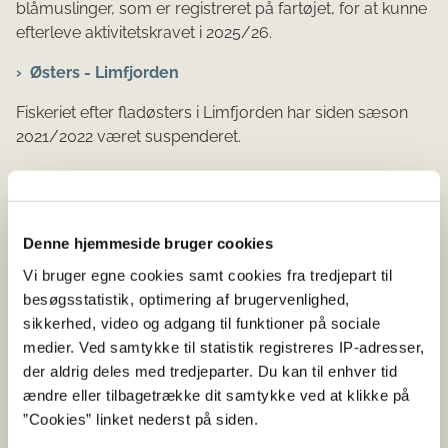
blåmuslinger, som er registreret på fartøjet, for at kunne
efterleve aktivitetskravet i 2025/26.
Østers - Limfjorden
Fiskeriet efter fladøsters i Limfjorden har siden sæson
2021/2022 været suspenderet.
Læs mere i Vejledning vedr. aktivitetskravet i
blåmuslinge- og østersfiskeriet – Landbrugs- og
Denne hjemmeside bruger cookies
Fiskeristyrelsen
Vi bruger egne cookies samt cookies fra tredjepart til
besøgsstatistik, optimering af brugervenlighed,
Læs mere i Bekendtgørelse nr. 2298 af 3. december
sikkerhed, video og adgang til funktioner på sociale
2021 Muslinge- og østersbekendtgørelsen
medier. Ved samtykke til statistik registreres IP-adresser,
(retsinformation.dk)
der aldrig deles med tredjeparter. Du kan til enhver tid
ændre eller tilbagetrække dit samtykke ved at klikke på
”Cookies” linket nederst på siden.