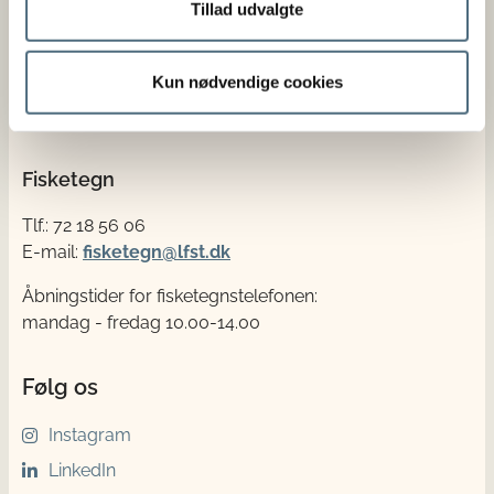
mandag - fredag 08.30-14.00
Tillad udvalgte
CVR nr. 62534516
EAN nr. 5798000986008
Kun nødvendige cookies
Bankoplysninger
Fisketegn
Tlf.: 72 18 56 06
E-mail:
fisketegn@lfst.dk
Åbningstider for fisketegnstelefonen:
mandag - fredag 10.00-14.00
Følg os
Instagram
LinkedIn