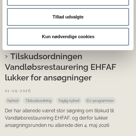
Nyhed
Pressemeddelelse
Kampagnen Plant Health 4 Life vender nu tilbage for
Tillad udvalgte
fjerde år i træk. Kampagnen er et fælles tiltag fra Den
Europæiske Fødevaresikkerhedsautoritet (EFSA),
Kun nødvendige cookies
Europ...
Tilskudsordningen
Vandløbsrestaurering EHFAF
lukker for ansøgninger
01-05-2026
Nyhed
Tilskudsordning
Faglig nyhed
EU-programmer
Der har allerede været stor søgning om tilskud til
Vandløbsrestaurering EHFAF, og derfor lukker
ansøgningsrunden nu allerede den 4. maj 2026