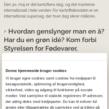
Den 30. maj er det kartoflens dag, og det markeres
internationalt i hele verden. For kartoffelknolden er en
international supersag, der hver dag sikrer millione...
Hvordan genslynger man en å?
Har du en grøn idé? Kom forbi
Styrelsen for Fødevarer,
Landbrug og Fiskeri på
Naturmødet 2026 og bliv
Denne hjemmeside bruger cookies
klogere!
Vi bruger egne cookies samt cookies fra tredjepart til
besøgsstatistik, optimering af brugervenlighed,
26-05-2026
sikkerhed, video og adgang til funktioner på sociale
Nyhed
Faglig nyhed
Erhvervsfiskeri
Tilskud
medier. Ved samtykke til statistik registreres IP-adresser,
EU-programmer
der aldrig deles med tredjeparter. Du kan til enhver tid
Snart summer Hirtshals af liv, debat og gode oplevelser,
ændre eller tilbagetrække dit samtykke ved at klikke på