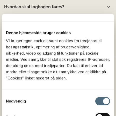
Hvordan skal logbogen føres?
Skal ålefiskere melde afsejling?
Denne hjemmeside bruger cookies
Hvad sker der med §§ 16- og 18-fiskeriet?
Vi bruger egne cookies samt cookies fra tredjepart til
besøgsstatistik, optimering af brugervenlighed,
sikkerhed, video og adgang til funktioner på sociale
medier. Ved samtykke til statistik registreres IP-adresser,
der aldrig deles med tredjeparter. Du kan til enhver tid
Styrelsen for Fødevarer, Landbrug og
ændre eller tilbagetrække dit samtykke ved at klikke på
Fiskeri
”Cookies” linket nederst på siden.
Landbrugs- og Fiskeristyrelsen er lagt sammen med
Fødevarestyrelsen til én styrelse under
Samtykkevalg
navnet Styrelsen for Fødevarer, Landbrug og Fiskeri fra
Nødvendig
1. januar 2026.