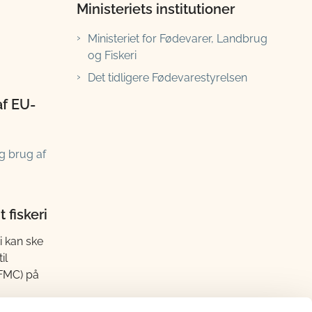
Ministeriets institutioner
Ministeriet for Fødevarer, Landbrug
og Fiskeri
Det tidligere Fødevarestyrelsen
af EU-
g brug af
 fiskeri
i kan ske
il
(FMC) på