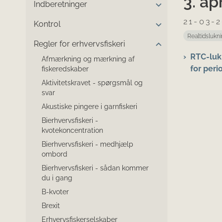
3. ap
Indberetninger
21-03-
Kontrol
Realtidslukn
Regler for erhvervsfiskeri
RTC-luk
Afmærkning og mærkning af
for peri
fiskeredskaber
Aktivitetskravet - spørgsmål og
svar
Akustiske pingere i garnfiskeri
Bierhvervsfiskeri -
kvotekoncentration
Bierhvervsfiskeri - medhjælp
ombord
Bierhvervsfiskeri - sådan kommer
du i gang
B-kvoter
Brexit
Erhvervsfiskerselskaber