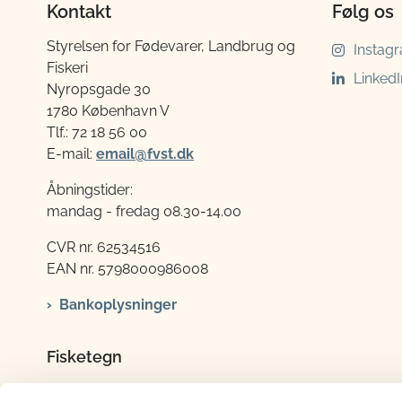
Kontakt
Følg os
Styrelsen for Fødevarer, Landbrug og
Instag
Fiskeri
LinkedI
Nyropsgade 30
1780 København V
Tlf.: 72 18 56 00
E-mail:
email@fvst.dk
Åbningstider:
mandag - fredag 08.30-14.00
CVR nr. 62534516
EAN nr. 5798000986008
Bankoplysninger
Fisketegn
Tlf.: 72 18 56 06