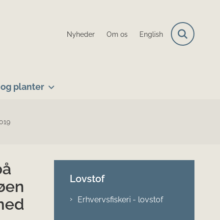
Nyheder
Om os
English
og planter
2019
på
Lovstof
øen
 med
Erhvervsfiskeri - lovstof