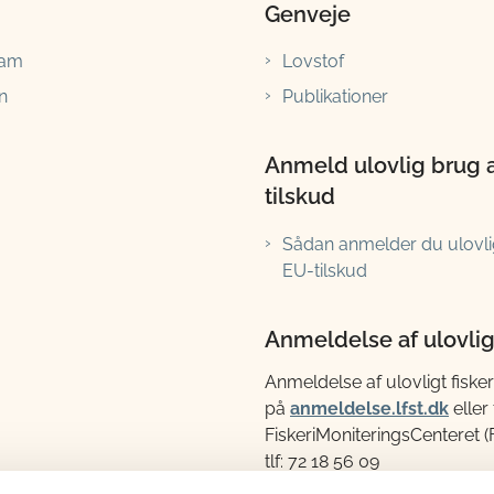
Genveje
ram
Lovstof
n
Publikationer
Anmeld ulovlig brug 
tilskud
Sådan anmelder du ulovli
EU-tilskud
Anmeldelse af ulovligt
Anmeldelse af ulovligt fisker
på
anmeldelse.lfst.dk
eller t
FiskeriMoniteringsCenteret 
tlf: 72 18 56 09