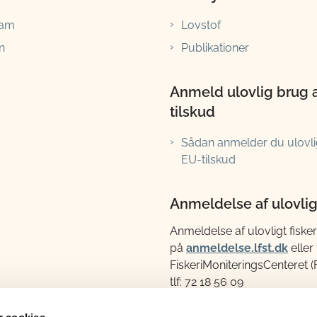
ram
Lovstof
n
Publikationer
Anmeld ulovlig brug 
tilskud
Sådan anmelder du ulovli
EU-tilskud
Anmeldelse af ulovligt
Anmeldelse af ulovligt fisker
på
anmeldelse.lfst.dk
eller t
FiskeriMoniteringsCenteret 
tlf: 72 18 56 09