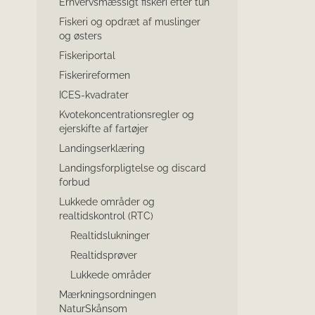
Erhvervsmæssigt fiskeri efter tun
Fiskeri og opdræt af muslinger
og østers
Fiskeriportal
Fiskerireformen
ICES-kvadrater
Kvotekoncentrationsregler og
ejerskifte af fartøjer
Landingserklæring
Landingsforpligtelse og discard
forbud
Lukkede områder og
realtidskontrol (RTC)
Realtidslukninger
Realtidsprøver
Lukkede områder
Mærkningsordningen
NaturSkånsom