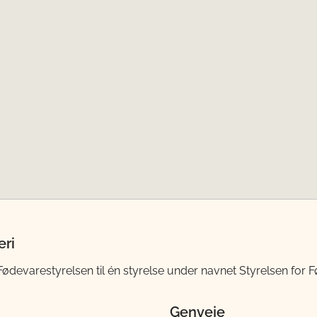
eri
evarestyrelsen til én styrelse under navnet Styrelsen for Fø
Genveje