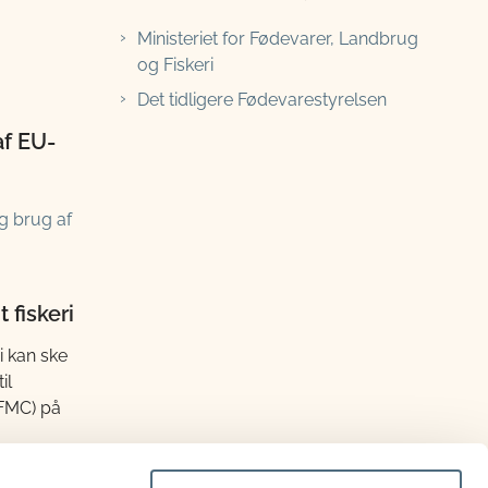
Ministeriet for Fødevarer, Landbrug
og Fiskeri
Det tidligere Fødevarestyrelsen
af EU-
g brug af
 fiskeri
i kan ske
il
(FMC) på