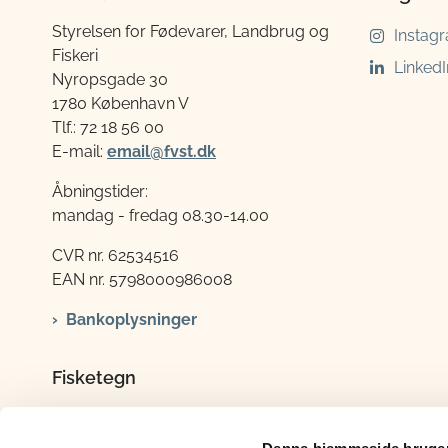
Styrelsen for Fødevarer, Landbrug og
Instag
Fiskeri
LinkedI
Nyropsgade 30
1780 København V
Tlf.: 72 18 56 00
E-mail:
email@fvst.dk
Åbningstider:
mandag - fredag 08.30-14.00
CVR nr. 62534516
EAN nr. 5798000986008
Bankoplysninger
Fisketegn
Tlf.: 72 18 56 06
E-mail:
fisketegn@lfst.dk