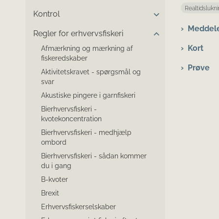
Realtidslukn
Kontrol
Meddel
Regler for erhvervsfiskeri
Kort
Afmærkning og mærkning af
fiskeredskaber
Prøve
Aktivitetskravet - spørgsmål og
svar
Akustiske pingere i garnfiskeri
Bierhvervsfiskeri -
kvotekoncentration
Bierhvervsfiskeri - medhjælp
ombord
Bierhvervsfiskeri - sådan kommer
du i gang
B-kvoter
Brexit
Erhvervsfiskerselskaber