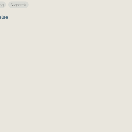
ing
Skagerrak
else