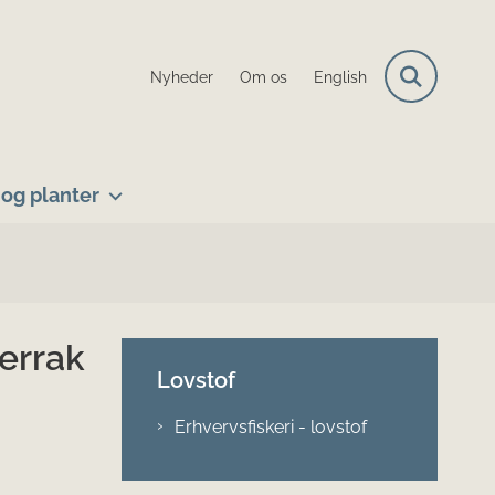
Nyheder
Om os
English
og planter
errak
Lovstof
Erhvervsfiskeri - lovstof