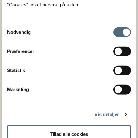
”Cookies” linket nederst på siden.
Bekendtgørelse nr. 644 af 31/05/2023 om
udpegning af virksomheder til at udføre
afprøvning, officiel avlskontrol og officiel
Samtykkevalg
prøvetagning af planteformeringsmateriale
Nødvendig
Plantenyhedsbeskyttelse og EF-
Præferencer
sortsbeskyttelse
Bekendtgørelse nr. 1131 af 03/07/2020 af lov
Statistik
om plantenyheder
Bekendtgørelse nr. 1013 af 26/06/2020 om
Marketing
Plantenyhedsnævnet
Lov nr. 301 af 10/05/1995 om anvendelsen af
Det Europæiske Fællesskabs forordninger om
Vis detaljer
EF-sortsbeskyttelse
Bekendtgørelse nr. 76 af 29/01/2020 om
Tillad alle cookies