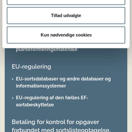
formering af plantenyheder til
erhvervsmæssig anvendelse i egen bedrift
Tillad udvalgte
Bekendtgørelse nr. 1010 af 26/06/2020 om
betaling for opgaver forbundet med
Kun nødvendige cookies
sortslisteoptagelse,
plantenyhedsbeskyttelse og certificering af
planteformeringsmateriale
EU-regulering
EU-sortsdatabaser og andre databaser og
informationssystemer
EU-regulering af den fælles EF-
sortsbeskyttelse
Betaling for kontrol for opgaver
forbundet med sortslisteoptagelse,