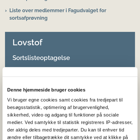
Liste over medlemmer i Fagudvalget for
sortsafprøvning
Lovstof
Sortslisteoptagelse
Bekendtgørelse af lov om planter og
plantesundhed
Bekendtgørelse nr. 643 af 7/7/2026 om
Denne hjemmeside bruger cookies
registrering af sorter af
Vi bruger egne cookies samt cookies fra tredjepart til
planteformeringsmateriale på den nationale
besøgsstatistik, optimering af brugervenlighed,
sortsliste
sikkerhed, video og adgang til funktioner på sociale
medier. Ved samtykke til statistik registreres IP-adresser,
Bekendtgørelse nr. 1095 af 01/06/2024 om
der aldrig deles med tredjeparter. Du kan til enhver tid
sortsnavne
ændre eller tilbagetrække dit samtykke ved at klikke på